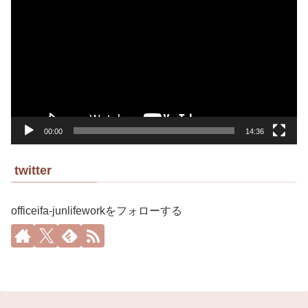
画
プ
レ
ー
ヤ
ー
00:00
14:36
twitter
officeifa-junlifeworkをフォローする