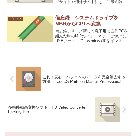
グサイトや姉妹サイトにもここ最近執筆
依頼が来るようになりました。執筆依頼
が来ると、なんだかんだでかうれしいも
のです。今回はマルチメディアソフトウ
備忘録 システムドライブを
パソコン
ェア会社のWonderF...
MBRからGPTへ変換
備忘録シリーズ新しく息子用に自作PCを
組んだ時のM.2のフォーマットについて。
USBブートにて、windows10をインスト
ール。基本はMBRにてフォーマットされ
る様子。インストール終了後、MBRを
GPTにしたくなりググる。いつもfreeで...
これで安心！パソコンのデータを完全消去する
方法 EaseUS Partition Master Professional
多機能動画変換ソフト HD Video Converter
Factory Pro