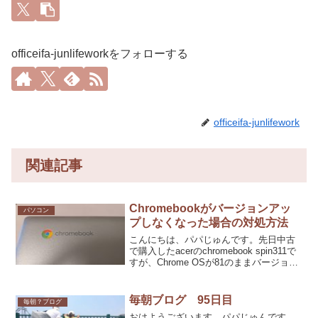
officeifa-junlifeworkをフォローする
officeifa-junlifework
関連記事
Chromebookがバージョンアッ
パソコン
プしなくなった場合の対処方法
こんにちは、パパじゅんです。先日中古
で購入したacerのchromebook spin311で
すが、Chrome OSが81のままバージョン
アップしなくなてしまったのでリカバリ
ーしてみました。そもそもChromebookの
OSは自動的にバー...
毎朝ブログ 95日目
毎朝？ブログ
おはようございます。パパじゅんです。