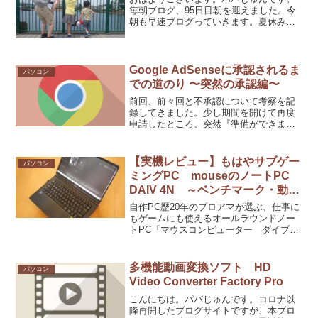
毎朝ブログ、95日目朝を迎えました。今
朝も早速ブログっていきます。夏休みの
最後にYouTubeにアップしたジャンクPC
の動画がYouTube検索に初めて引っかか
っているらしく、登録者以外からの流入
が増えて...
Google AdSenseに承認されるま
パソコン
での道のり 〜突然の承認編〜
前回、前々回と不承認について考察を記
録してきました。少し期間を開けて再度
申請したところ、突然『準備ができまし
た』の通知。再度申請の間にやったこと
といえば、毎日更新くらいです。サイト
の内容が良くなったかと言われれば少し
【実機レビュー】もはやサブゲー
パソコン
疑問ですが、とにかく内容...
ミングPC mouseのノートPC
DAIV 4N ～ベンチマーク・動画
編集編～
自作PC歴20年のプロアマが選ぶ、仕事に
もゲームにも使えるオールラウンドノー
トPC『マウスコンピューター ダイブ
4N』のベンチマークと動画編集性能レポ
ートです。
多機能動画変換ソフト HD
パソコン
Video Converter Factory Pro
こんにちは。パパじゅんです。コロナ以
降再開したブログサイトですが、本ブロ