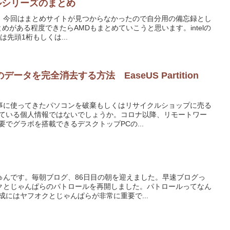
バイルシリーズのまとめ
。今回はまとめサイトが見つからなかったので自分用の備忘録とし
まとめがある程度できたらAMDもまとめていこうと思います。intelの
ズは先頭1桁もしくは...
タを完全消去する方法 EaseUS Partition
事に使ってきたパソコンを破棄もしくはリサイクルショップに売る
っている個人情報ではないでしょうか。コロナ以降、リモートワー
要でグラボを搭載できるデスクトップPCの...
ゅんです。毎朝ブログ、86日目の朝を迎えました。早速ブログっ
クとじゃんぱらのパトロールを再開しました。パトロールってなん
成にはヤフオクとじゃんぱらが非常に重要で...