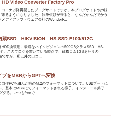
deo Converter Factory Pro
。コロナ以降再開したブログサイトですが、本ブログサイトや姉妹
が来るようになりました。執筆依頼が来ると、なんだかんだでかう
ディアソフトウェア会社のWonderF...
D HIKVISION HS-SSD-E100/512G
DD換装用に最適なハイクビジョンの500GBクラスSSD、HS-
ビューです。このブログを書いている時点で、価格コム1GBあたりの
値ですが、私以外の口コ...
ブをMBRからGPTへ変換
自作PCを組んだ時のM.2のフォーマットについて。USBブートに
トール。基本はMBRにてフォーマットされる様子。インストール終了
グる。いつもfreeで...