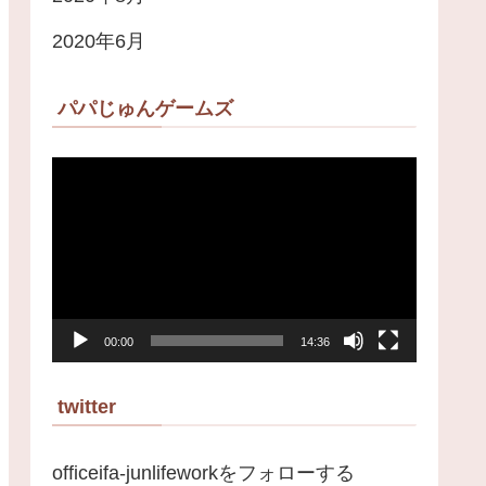
2020年6月
パパじゅんゲームズ
動
画
プ
レ
ー
00:00
14:36
ヤ
ー
twitter
officeifa-junlifeworkをフォローする