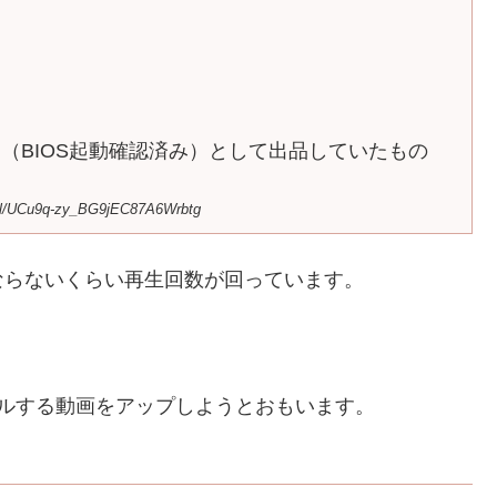
（BIOS起動確認済み）として出品していたもの
UCu9q-zy_BG9jEC87A6Wrbtg
ならないくらい再生回数が回っています。
トールする動画をアップしようとおもいます。