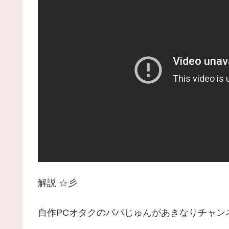
解説 ☆彡
自作PCオタクのパパじゅんがあきなりチャン