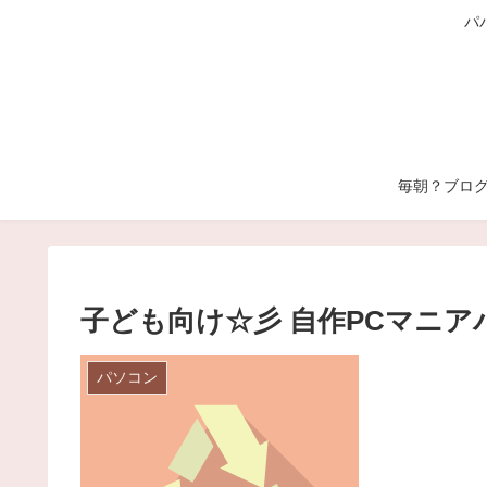
パ
毎朝？ブロ
子ども向け☆彡 自作PCマニ
パソコン