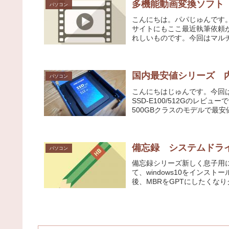
多機能動画変換ソフト HD Vi
パソコン
こんにちは。パパじゅんです
サイトにもここ最近執筆依頼
れしいものです。今回はマルチメ
国内最安値シリーズ 内蔵SS
パソコン
こんにちはじゅんです。今回はH
SSD-E100/512Gのレ
500GBクラスのモデルで最安
備忘録 システムドライ
パソコン
備忘録シリーズ新しく息子用に
て、windows10をインス
後、MBRをGPTにしたくなりグ