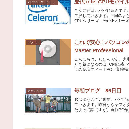
歴代 intel CPUモ
パソコン・ゲーム・その他デジモノ
こんにちは。パパじゅんです
て残していきます。intelの
CPUシリーズ、core iシリー
これで安心！パソコンのデー
パソコン
Master Professional
こんにちは、じゅんです。大
とき気になるのはPC内に残
クの急増でノートPC、巣籠需
毎朝ブログ 86日目
毎朝？ブログ
おはようございます。パパじ
ていきます。昨日からヤフオ
だよって話ですが、自作PC作