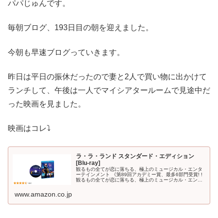
パパじゅんです。
毎朝ブログ、193日目の朝を迎えました。
今朝も早速ブログっていきます。
昨日は平日の振休だったので妻と2人で買い物に出かけて
ランチして、午後は一人でマイシアタールームで見途中だ
った映画を見ました。
映画はコレ⤵
ラ・ラ・ランド スタンダード・エディション
[Blu-ray]
観るもの全てが恋に落ちる、極上のミュージカル・エンタ
ーテインメント 《第89回アカデミー賞、最多6部門受賞! !
観るもの全てが恋に落ちる、極上のミュージカル・エンタ
ーテインメント! ! 》 ★世界の映画賞を席巻&激賞! ! ゴール
デングロ...
www.amazon.co.jp