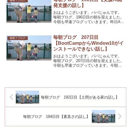
毎朝？ブログ
発支援の話し】
おはようございます。パパじゅんです。
毎朝ブログ、196日目の朝を迎えました。
今朝も早速ブログっていきます。昨日AI
支援事業の打ち合わせがありました。現
在は投資初心者向けの投資教育支援向け
のシステム構築ですが、今後は証券や保
毎朝ブログ 207日目
毎朝？ブログ
険販売会社向けの販...
【BootCampからWindow10がイ
ンストールできない話し】
おはようございます。パパじゅんです。
毎朝ブログ、207日目の朝を迎えました。
今朝も早速ブログっていきます。今朝は
無事起きられました。といっても20分ほ
ど布団の中でまどろんでしまいましたが
wwwさて、一昨日から行っている
MacBookAir ...
毎朝ブログ 192日目【土間がある家の話し】
毎朝ブログ 194日目【素直さの話し】