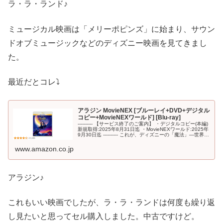
ラ・ラ・ランド♪
ミュージカル映画は「メリーポピンズ」に始まり、サウン
ドオブミュージックなどのディズニー映画を見てきまし
た。
最近だとコレ⤵
アラジン MovieNEX [ブルーレイ+DVD+デジタル
コピー+MovieNEXワールド] [Blu-ray]
---------- 【サービス終了のご案内】 ・デジタルコピー(本編)
新規取得:2025年8月31日迄 ・MovieNEXワールド:2025年
9月30日迄 ---------- これが、ディズニーの「魔法」―世界中
で大ヒット! さぁ、願い...
www.amazon.co.jp
アラジン♪
これもいい映画でしたが、ラ・ラ・ランドは何度も繰り返
し見たいと思ってセル購入しました。中古ですけど。