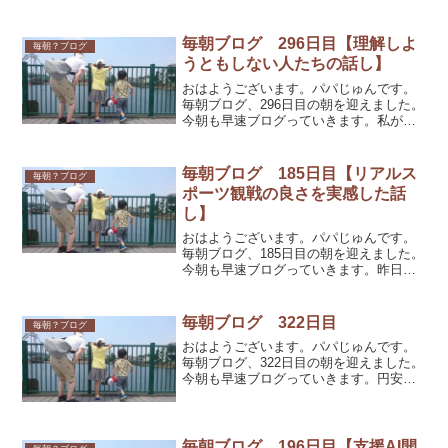
継続してみた結果、月間アクティブユー
ザー数は緩やかながら増えてはいます。
現在は1000ちょっとです。主にみられて
毎朝ブログ 296日目【理解しよ
毎朝？ブログ
いるページはマイ...
うともしない人たちの話し】
おはようございます。パパじゅんです。
毎朝ブログ、296日目の朝を迎えました。
今朝も早速ブログっていきます。私が今
所属している会社では、外部業者を使っ
てアポイントを電話で取得する企画を定
期的に実施しています。電話でアポイン
毎朝ブログ 185日目【リアルス
毎朝？ブログ
トを取ることに特化し...
ポーツ観戦の良さを実感した話
し】
おはようございます。パパじゅんです。
毎朝ブログ、185日目の朝を迎えました。
今朝も早速ブログっていきます。昨日は
人生で2回目の野球観戦に子連れで行って
きました。1回目は確か小学生の時だった
と記憶しているのですが、父と一緒に西
毎朝ブログ 322日目
毎朝？ブログ
武球場（現メット...
おはようございます。パパじゅんです。
毎朝ブログ、322日目の朝を迎えました。
今朝も早速ブログっていきます。円安が
止まりません。対米ドルに対しては、約
20年ぶりの水準としてメディア等でかな
り大々的に取り上げられていますが、全
主要通貨が年明けか...
毎朝ブログ 196日目【支援AI開