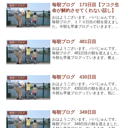
毎朝ブログ 173日目【フコク生
毎朝？ブログ
命が解約させてくれない話し】
おはようございます。パパじゅんです。
毎朝ブログ、１７３日目の朝を迎えまし
た。今朝も早速ブログっていきます。私
の本業は保険営業です。保険営業には大
きく分けて、ホールセールと言われる法
人営業と、リテールと言われる個人営業
毎朝ブログ 481日目
毎朝？ブログ
に分かれますが、私は後者...
おはようございます。パパじゅんです。
毎朝ブログ、481日目の朝を迎えました。
今朝も早速ブログっていきます。教える
のは難しいなぁと感じている今日この頃
です。子供に何かを教えてあげる時に、
意外とアウトプットできないことに気が
付くことは多々ありま...
毎朝ブログ 430日目
毎朝？ブログ
おはようございます。パパじゅんです。
毎朝ブログ、430日目の朝を迎えました。
今朝も早速ブログっていきます。気にし
ないようしていても、やはり気にしてし
まう...達観していると良く人に言われる
私ですが、昨日の部内打ち合わせでもつ
い本音を言って場...
毎朝ブログ 349日目
毎朝？ブログ
おはようございます。パパじゅんです。
毎朝ブログ、349日目の朝を迎えました。