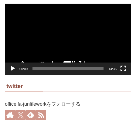
動
画
プ
レ
ー
ヤ
ー
00:00
14:36
twitter
officeifa-junlifeworkをフォローする