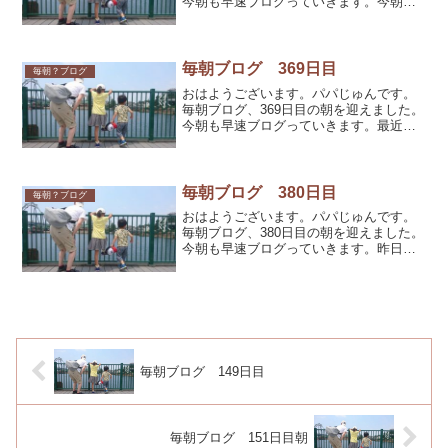
今朝も早速ブログっていきます。今朝も
データサーバーの調子は良いようです。
難なくwordpressにアクセスできました。
さて、本日amazonアソシエイツプログラ
ムか...
毎朝ブログ 369日目
毎朝？ブログ
おはようございます。パパじゅんです。
毎朝ブログ、369日目の朝を迎えました。
今朝も早速ブログっていきます。最近睡
眠の質が落ちています。といっても、毎
日７～８時間は寝ているので日中眠くな
ることは無いのですが、夜中に息子に蹴
られて目を覚ますこと...
毎朝ブログ 380日目
毎朝？ブログ
おはようございます。パパじゅんです。
毎朝ブログ、380日目の朝を迎えました。
今朝も早速ブログっていきます。昨日、
今年初めに大手製造業の会社を2年早期退
職した方と面談しました。退職時に保険
相談を受けて保険に関しては完結してい
ましたが、退職金の...
毎朝ブログ 149日目
毎朝ブログ 151日目朝