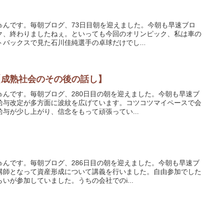
ゅんです。毎朝ブログ、73日目朝を迎えました。今朝も早速ブロ
ク、終わりましたねぇ。といっても今回のオリンピック、私は車の
バックスで見た石川佳純選手の卓球だけでし...
【成熟社会のその後の話し】
ゅんです。毎朝ブログ、280日目の朝を迎えました。今朝も早速ブ
給与改定が多方面に波紋を広げています。コツコツマイペースで会
与が少し上がり、信念をもって頑張ってい...
ゅんです。毎朝ブログ、286日目の朝を迎えました。今朝も早速ブ
講師となって資産形成について講義を行いました。自由参加でした
いが参加していました。うちの会社でのi...