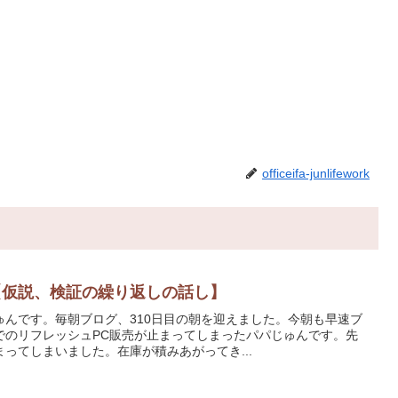
officeifa-junlifework
【仮説、検証の繰り返しの話し】
ゅんです。毎朝ブログ、310日目の朝を迎えました。今朝も早速ブ
でのリフレッシュPC販売が止まってしまったパパじゅんです。先
ってしまいました。在庫が積みあがってき...