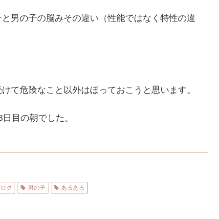
子と男の子の脳みその違い（性能ではなく特性の違
。
続けて危険なこと以外はほっておこうと思います。
3日目の朝でした。
ブログ
男の子
あるある