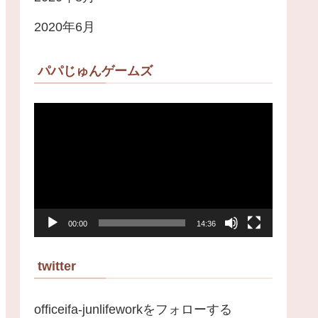
2020年6月
パパじゅんゲームズ
動
画
プ
レ
ー
00:00
14:36
ヤ
ー
twitter
officeifa-junlifeworkをフォローする