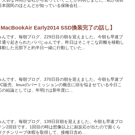
本国民のほとんどが知っている保険会社...
cBookAir Early2014 SSD換装完了の話し】
ゅんです。毎朝ブログ、229日目の朝を迎えました。今朝も早速ブ
常通り起きられたパパじゅんです。昨日はそこそこな距離を移動し
動した元部下と約半日一緒に行動していた...
ゅんです。毎朝ブログ、370日目の朝を迎えました。今朝も早速ブ
C販売、linuxのパーミッションの概念に頭を悩ませている今日こ
の結論としては、年明けは新年度に...
ゅんです。毎朝ブログ、139日目朝を迎えました。今朝も早速ブロ
チン2回目です。1回目の時は想像以上に副反応が出たので面くら
クチンリーブ休暇を取得して、接種日含め...