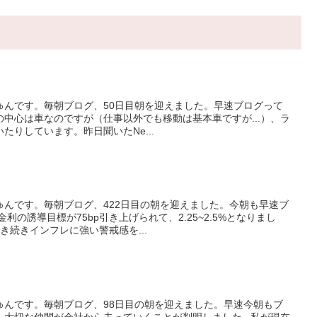
ゅんです。毎朝ブログ、50日目朝を迎えました。早速ブログって
中心は車なのですが（仕事以外でも移動は基本車ですが...）、ラ
いたりしています。昨日聞いたNe...
ゅんです。毎朝ブログ、422日目の朝を迎えました。今朝も早速ブ
利の誘導目標が75bp引き上げられて、2.25~2.5%となりまし
き続きインフレに強い警戒感を...
ゅんです。毎朝ブログ、98日目の朝を迎えました。早速今朝もブ
大切な仲間が会社から去っていくことが判明しました...私が現在