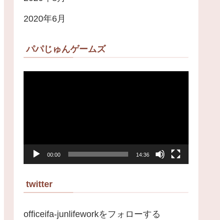
2020年6月
パパじゅんゲームズ
動
画
プ
レ
ー
00:00
14:36
ヤ
ー
twitter
officeifa-junlifeworkをフォローする